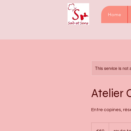
Home
This service is not 
Atelier 
Entre copines, ré
60
euros
€60
route t