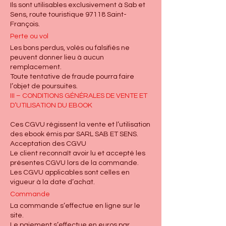
Ils sont utilisables exclusivement à Sab et
Sens, route touristique 97118 Saint-
François.
Perte ou vol
Les bons perdus, volés ou falsifiés ne
peuvent donner lieu à aucun
remplacement.
Toute tentative de fraude pourra faire
l’objet de poursuites.
III – CONDITIONS GÉNÉRALES DE VENTE ET
D’UTILISATION DU EBOOK
Ces CGVU régissent la vente et l’utilisation
des ebook émis par SARL SAB ET SENS.
Acceptation des CGVU
Le client reconnaît avoir lu et accepté les
présentes CGVU lors de la commande.
Les CGVU applicables sont celles en
vigueur à la date d’achat.
Commande
La commande s’effectue en ligne sur le
site.
Le paiement s’effectue en euros par