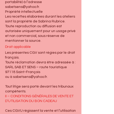
portabilité) à l’adresse
sabetsens@yahoo.fr
.
Propriété intellectuelle
Les recettes élaborées durant les ateliers
sont la propriété de Sabrina Rubrice.
Toute reproduction ou diffusion est
autorisée uniquement pour un usage privé
et non commercial, sous réserve de
mentionner la source.
Droit applicable
Les présentes CGV sont régies par le droit
français.
Toute réclamation devra être adressée à :
SARL SAB ET SENS – route touristique
97118 Saint-François
ou à
sabetsens@yahoo.fr
.
Tout litige sera porté devant les tribunaux
compétents.
II – CONDITIONS GÉNÉRALES DE VENTE ET
D’UTILISATION DU BON CADEAU
Ces CGVU régissent la vente et l’utilisation