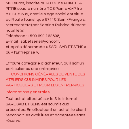
500 euros, inscrite au R.C.S. de POINTE-A-
PITRE sous le numéro RCS Pointe-à-Pitre
810 915 835
, dont le siège social est situé
au Route touristique 97118 Saint-François,
représenté(e) par Sabrina Rubrice dûment
habilité(e)
Téléphone :
+590 690 162808
,
E-mail :
sabetsens@yahoo.fr
,
ci-après dénommée « SARL SAB ET SENS »
ou « l’Entreprise »,
Et toute catégorie d’acheteur, qu’il soit un
particulier ou une entreprise.
I – CONDITIONS GÉNÉRALES DE VENTE DES
ATELIERS CULINAIRES POUR LES
PARTICULIERS ET POUR LES ENTREPRISES
Informations générales
Tout achat effectué sur le Site Internet
SARL SAB ET SENS est soumis aux
présentes. En effectuant un achat, le client
reconnaît les avoir lues et acceptées sans
réserve.